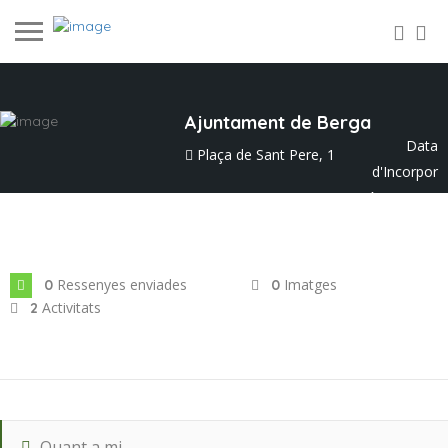
Ajuntament de Berga
Data
Plaça de Sant Pere, 1
d'Incorpor
ació: ag. 2023
Ressenyes enviades
Imatges
0
0
Activitats
2
Quant a mi