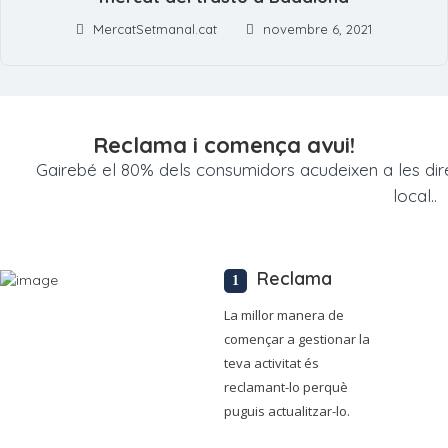
MercatSetmanal.cat
novembre 6, 2021
Reclama i comença avui!
Gairebé el 80% dels consumidors acudeixen a les di
local..
Reclama
La millor manera de
començar a gestionar la
teva activitat és
reclamant-lo perquè
puguis actualitzar-lo.