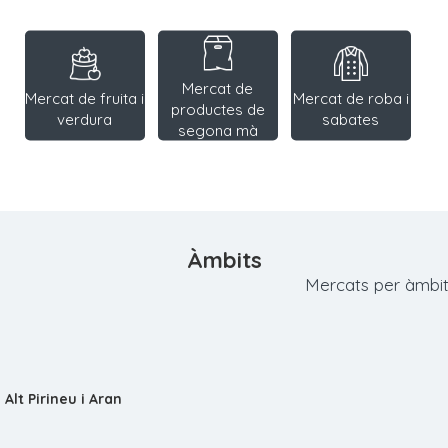
Mercat de
Mercat de fruita i
Mercat de roba i
productes de
verdura
sabates
segona mà
Àmbits
Mercats per àmbit 
Alt Pirineu i Aran