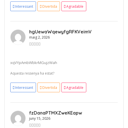
Interessant
Divertida
Agradable
hgUewaWqewyfgRFKVeimV
maig 2, 2026
xqVYpAmbWbkrMGujzWah
Aquesta ressenya ha estat?
Interessant
Divertida
Agradable
fzDanaPTMXZweKEapw
juny 15, 2026