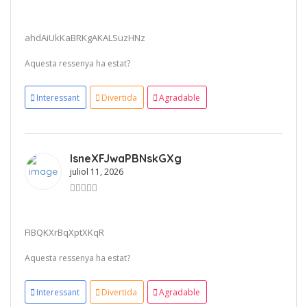
ahdAiUkKaBRKgAKALSuzHNz
Aquesta ressenya ha estat?
Interessant
Divertida
Agradable
IsneXFJwaPBNskGXg
juliol 11, 2026
FIBQKXrBqXptXKqR
Aquesta ressenya ha estat?
Interessant
Divertida
Agradable