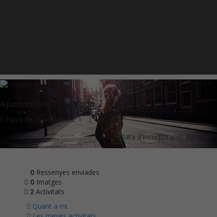
Ajuntament d'Igualada
Plaça de l'Ajuntament, 1
Data d'Incorporació: ag. 2023
Ressenyes enviades
0
Imatges
0
Activitats
2
Quant a mi
Les meves activitats