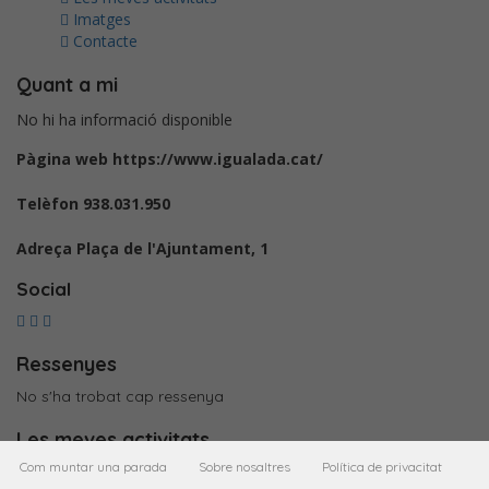
Imatges
Contacte
Quant a mi
No hi ha informació disponible
Pàgina web
https://www.igualada.cat/
Telèfon
938.031.950
Adreça
Plaça de l'Ajuntament, 1
Social
Ressenyes
No s'ha trobat cap ressenya
Les meves activitats
Com muntar una parada
Sobre nosaltres
Política de privacitat
Imatges