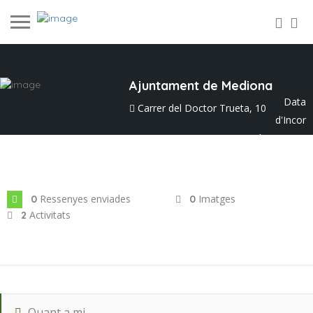
Ajuntament de Mediona
Data
Carrer del Doctor Trueta, 10
d'Incor
poració: ag. 2023
Ressenyes enviades
Imatges
0
0
Activitats
2
Quant a mi