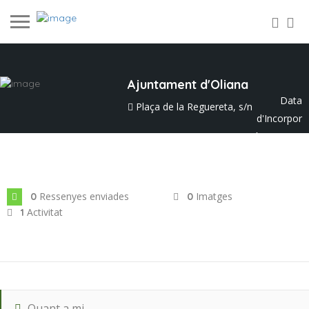
Ajuntament d'Oliana
Data
Plaça de la Reguereta, s/n
d'Incorpor
ació: ag. 2023
Ressenyes enviades
Imatges
0
0
Activitat
1
Quant a mi