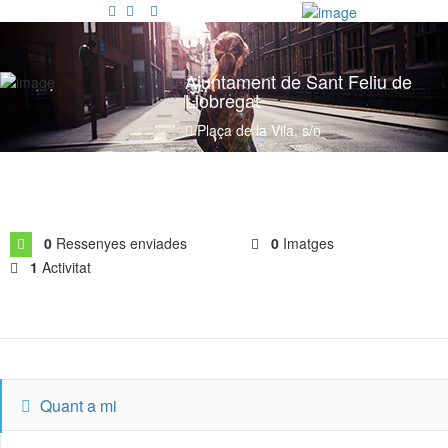
Inicia la sessió
Afegeix activitat
Ajuntament de Sant Feliu de
Mercats de Nadal
Llobregat
Dashboard
Mòbil
Plaça de la Vila, s/n
Comarques
Data d'Incorporació: ag. 2023
Esdeveniments
0
Ressenyes enviades
0
Imatges
1
Activitat
Quant a mi