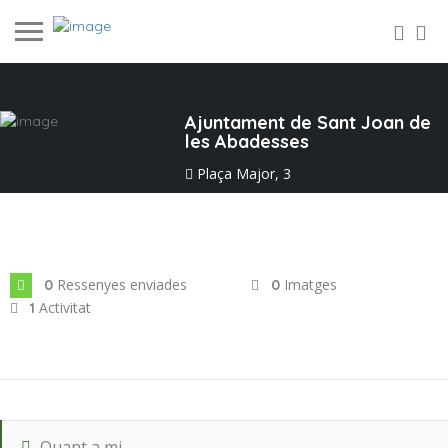
Ajuntament de Sant Joan de
les Abadesses
Plaça Major, 3
Data d'Incorporació: ag. 2023
Ressenyes enviades
Imatges
0
0
Activitat
1
Quant a mi