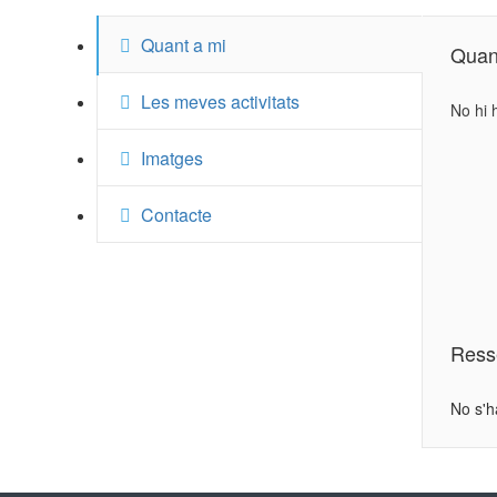
Quant a mi
Quan
Les meves activitats
No hi 
Imatges
Contacte
Ress
No s'h