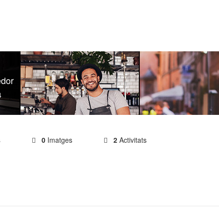
edor
4
s
0
Imatges
2
Activitats