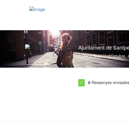
Afegeix activitat
Inicia la sessió
Mercats de Nadal
Dashboard
Mòbil
Comarques
Esdeveniments
Ajuntament de Santp
Plaça Gran U d'Octubre, 
0
Ressenyes enviade