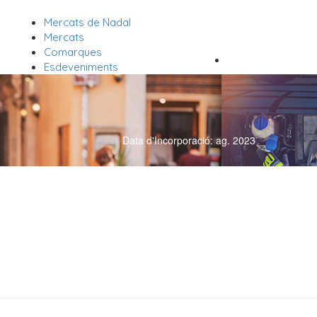
Mercats de Nadal
Inicia la sessió
Mercats
Comarques
Esdeveniments
Data d'Incorporació: ag. 2023