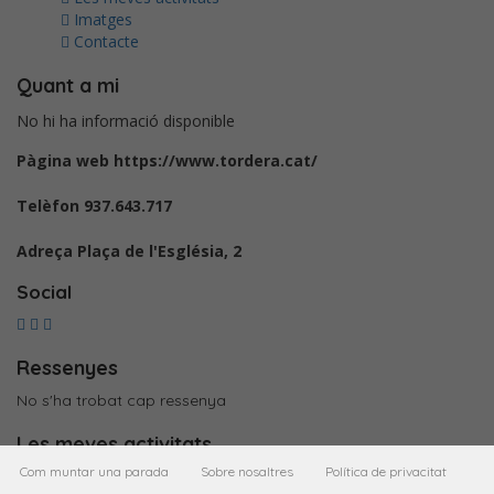
Imatges
Contacte
Quant a mi
No hi ha informació disponible
Pàgina web
https://www.tordera.cat/
Telèfon
937.643.717
Adreça
Plaça de l'Església, 2
Social
Ressenyes
No s'ha trobat cap ressenya
Les meves activitats
Com muntar una parada
Sobre nosaltres
Política de privacitat
Imatges