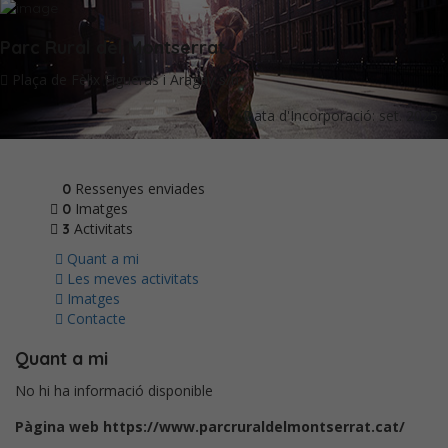
Parc Rural del Montserrat
Plaça de Fèlix Figueras i Aragay s/n
Data d'Incorporació: set. 2025
Ressenyes enviades
0
Imatges
0
Activitats
3
Quant a mi
Les meves activitats
Imatges
Contacte
Quant a mi
No hi ha informació disponible
Pàgina web
https://www.parcruraldelmontserrat.cat/