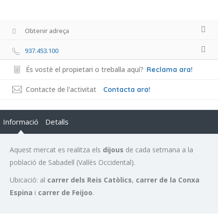
Obtenir adreça
937.453.100
És vostè el propietari o treballa aquí?
Reclama ara!
Contacte de l'activitat
Contacta ara!
Informació
Detalls
Aquest mercat es realitza els
dijous
de cada setmana a la
població de Sabadell (Vallès Occidental).
Ubicació: al
carrer dels Reis Catòlics
,
carrer de la Conxa
Espina
i
carrer de Feijoo
.