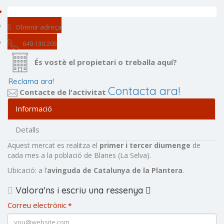
Obtenir adreça
649.130.205
És vostè el propietari o treballa aquí?
Reclama ara!
Contacta ara!
Contacte de l'activitat
Informació
Detalls
Aquest mercat es realitza el
primer i tercer diumenge
de
cada mes a la població de Blanes (La Selva).
Ubicació: a l’
avinguda de Catalunya de la Plantera
.
Valora'ns i escriu una ressenya
Correu electrònic
*