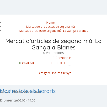
Home
Mercat de productes de segona mà
Mercat d’articles de segona mà. La Ganga a Blanes
Mercat d’articles de segona mà. La
Ganga a Blanes
Valoracions
0
Compartir
Guardar
Afegeix una ressenya
Mostra tots els horaris
Avui, Dissabte
Ara tancat
Diumenge
09:00 - 14:00