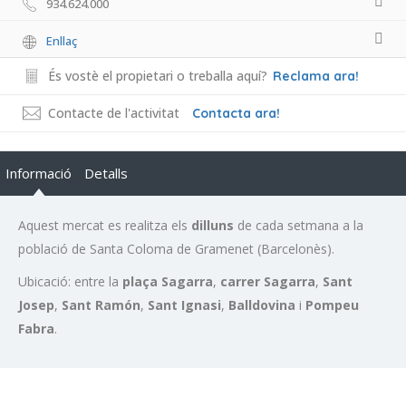
934.624.000
Enllaç
És vostè el propietari o treballa aquí?
Reclama ara!
Contacte de l'activitat
Contacta ara!
Informació
Detalls
Aquest mercat es realitza els
dilluns
de cada setmana a la
població de Santa Coloma de Gramenet (Barcelonès).
Ubicació: entre la
plaça Sagarra
,
carrer Sagarra
,
Sant
Josep
,
Sant Ramón
,
Sant Ignasi
,
Balldovina
i
Pompeu
Fabra
.