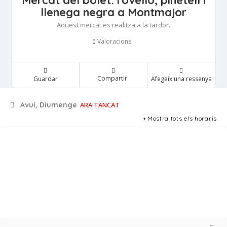
Mercat del bolet: rovelló, pinetell i
llenega negra a Montmajor
Aquest mercat es realitza a la tardor.
Valoracions
0
Compartir
Guardar
Afegeix una ressenya
Avui, Diumenge
ARA TANCAT
Mostra tots els horaris