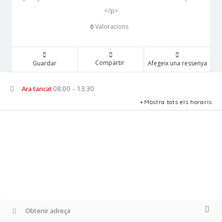
</p>
Valoracions
0
Compartir
Guardar
Afegeix una ressenya
08:00 - 13:30
Ara tancat
Mostra tots els horaris
Obtenir adreça