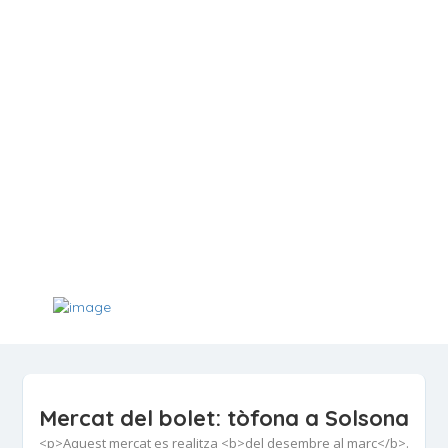
Mercat del bolet: tòfona a Solsona
<p>Aquest mercat es realitza <b>del desembre al març</b>.