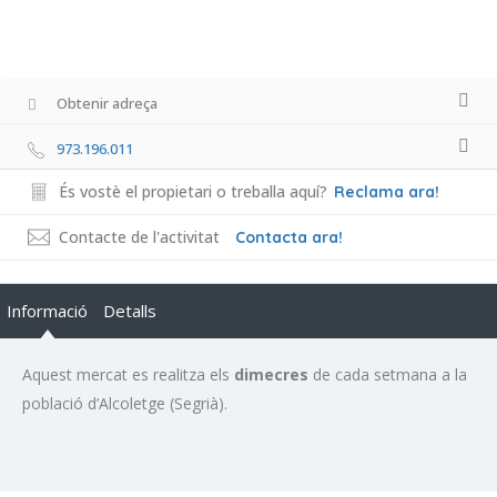
Obtenir adreça
973.196.011
És vostè el propietari o treballa aquí?
Reclama ara!
Contacte de l'activitat
Contacta ara!
Informació
Detalls
Aquest mercat es realitza els
dimecres
de cada setmana a la
població d’Alcoletge (Segrià).