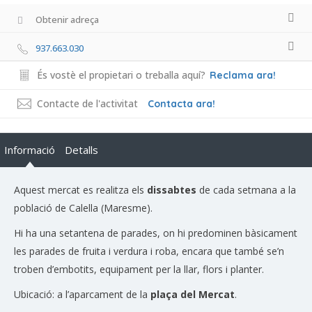
Obtenir adreça
937.663.030
És vostè el propietari o treballa aquí?
Reclama ara!
Contacte de l'activitat
Contacta ara!
Informació
Detalls
Aquest mercat es realitza els
dissabtes
de cada setmana a la
població de Calella (Maresme).
Hi ha una setantena de parades, on hi predominen bàsicament
les parades de fruita i verdura i roba, encara que també se’n
troben d’embotits, equipament per la llar, flors i planter.
Ubicació: a l’aparcament de la
plaça del Mercat
.