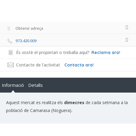
Obtenir adreça
973.420.009
És vostè el propietari o treballa aquí?
Reclama ara!
Contacte de l'activitat
Contacta ara!
Informació
Detalls
Aquest mercat es realitza els
dimecres
de cada setmana a la
població de Camarasa (Noguera).