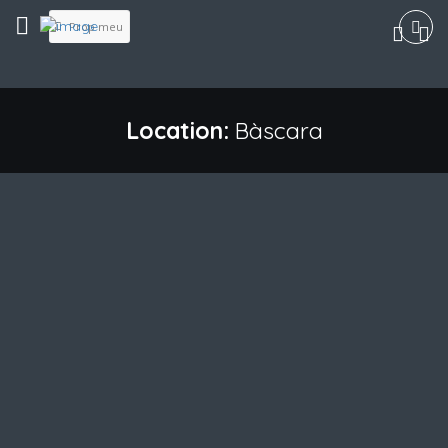
Prop meu
Location:
Bàscara