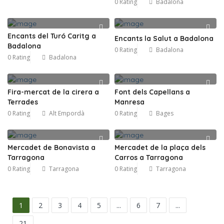
0 Rating
Badalona
Encants del Turó Caritg a
Encants la Salut a Badalona
Badalona
0 Rating
Badalona
0 Rating
Badalona
Fira-mercat de la cirera a
Font dels Capellans a
Terrades
Manresa
0 Rating
Alt Empordà
0 Rating
Bages
Mercadet de Bonavista a
Mercadet de la plaça dels
Tarragona
Carros a Tarragona
0 Rating
Tarragona
0 Rating
Tarragona
1
2
3
4
5
...
6
7
...
21