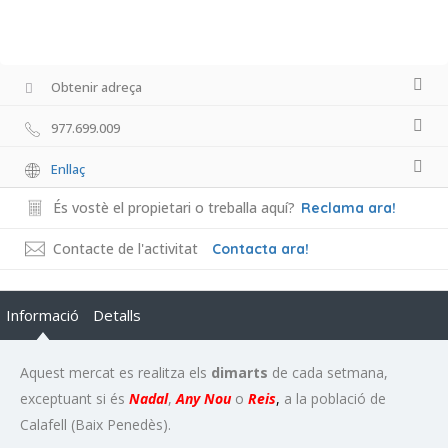
Obtenir adreça
977.699.009
Enllaç
És vostè el propietari o treballa aquí?
Reclama ara!
Contacte de l'activitat
Contacta ara!
Informació
Detalls
Aquest mercat es realitza els
dimarts
de cada setmana,
exceptuant si és
Nadal
,
Any Nou
o
Reis
,
a la població de
Calafell (Baix Penedès).