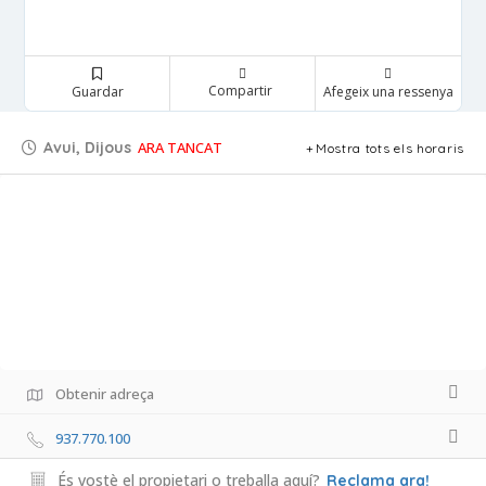
Compartir
Guardar
Afegeix una ressenya
Avui, Dijous
ARA TANCAT
Mostra tots els horaris
Obtenir adreça
937.770.100
És vostè el propietari o treballa aquí?
Reclama ara!